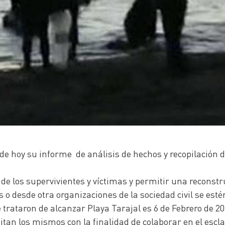
 de hoy su informe de análisis de hechos y recopilación d
e los supervivientes y víctimas y permitir una reconstru
 o desde otra organizaciones de la sociedad civil se esté
trataron de alcanzar Playa Tarajal es 6 de Febrero de 20
emitan los mismos con la finalidad de colaborar en el escl