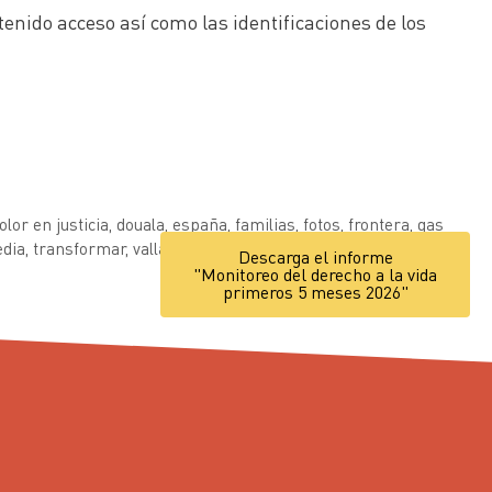
enido acceso así como las identificaciones de los
olor en justicia
,
douala
,
españa
,
familias
,
fotos
,
frontera
,
gas
edia
,
transformar
,
valla
,
víctimas
Descarga el informe
"Monitoreo del derecho a la vida
primeros 5 meses 2026"