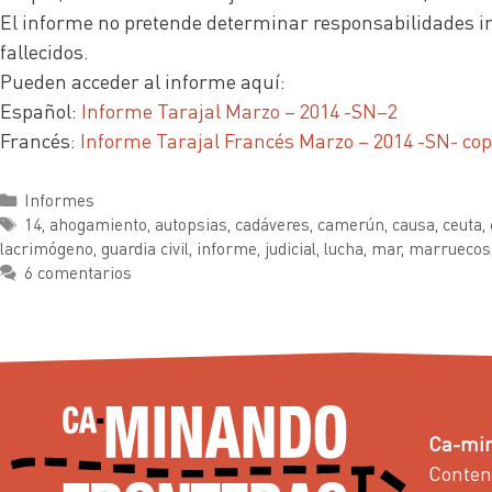
El informe no pretende determinar responsabilidades indi
fallecidos.
Pueden acceder al informe aquí:
Español:
Informe Tarajal Marzo – 2014 -SN–2
Francés:
Informe Tarajal Francés Marzo – 2014 -SN- cop
Informes
14
,
ahogamiento
,
autopsias
,
cadáveres
,
camerún
,
causa
,
ceuta
,
lacrimógeno
,
guardia civil
,
informe
,
judicial
,
lucha
,
mar
,
marruecos
6 comentarios
Ca-min
Conten