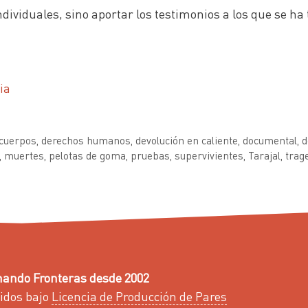
viduales, sino aportar los testimonios a los que se ha t
ia
cuerpos
,
derechos humanos
,
devolución en caliente
,
documental
,
d
,
muertes
,
pelotas de goma
,
pruebas
,
supervivientes
,
Tarajal
,
trag
ando Fronteras desde 2002
idos bajo
Licencia de Producción de Pares