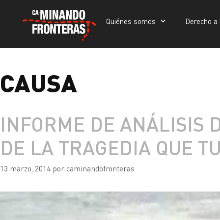
Quiénes somos
Derecho a 
Quiénes somos
Derecho a la vida
Portada
»
causa
CAUSA
INFORME DE ANÁLISIS 
DE LA TRAGEDIA QUE TU
13 marzo, 2014
por
caminandofronteras