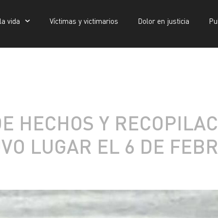
la vida
Víctimas y victimarios
Dolor en justicia
Pu
Víctimas y victimarios
Dolor en justicia
Publicaciones
DE HECHOS Y RECOPILAC
VO LUGAR EL 6 DE FEBR