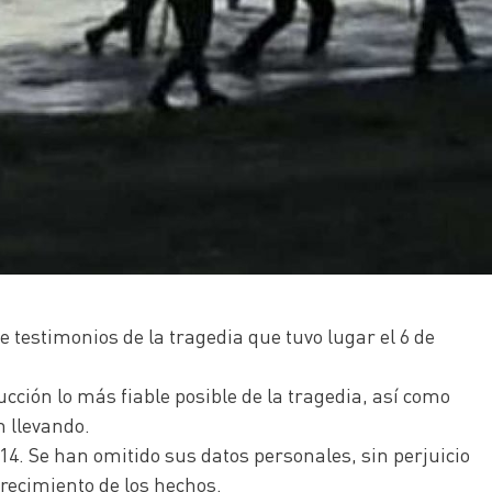
e testimonios de la tragedia que tuvo lugar el 6 de
cción lo más fiable posible de la tragedia, así como
n llevando.
14. Se han omitido sus datos personales, sin perjuicio
arecimiento de los hechos.