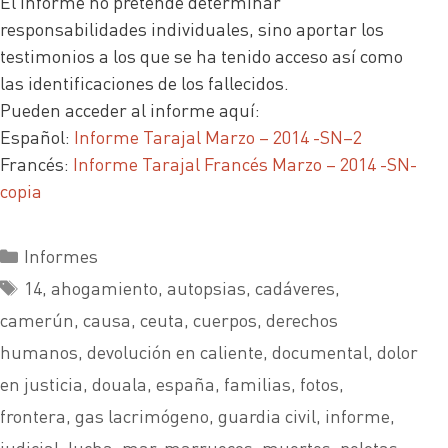
El informe no pretende determinar
responsabilidades individuales, sino aportar los
testimonios a los que se ha tenido acceso así como
las identificaciones de los fallecidos.
Pueden acceder al informe aquí:
Español:
Informe Tarajal Marzo – 2014 -SN–2
Francés:
Informe Tarajal Francés Marzo – 2014 -SN-
copia
Informes
14
,
ahogamiento
,
autopsias
,
cadáveres
,
camerún
,
causa
,
ceuta
,
cuerpos
,
derechos
humanos
,
devolución en caliente
,
documental
,
dolor
en justicia
,
douala
,
españa
,
familias
,
fotos
,
frontera
,
gas lacrimógeno
,
guardia civil
,
informe
,
judicial
,
lucha
,
mar
,
marruecos
,
muertes
,
pelotas