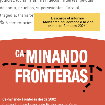
de goma
,
pruebas
,
supervivientes
,
Tarajal
,
tragedia
,
transformar
,
valla
,
víctimas
Descarga el informe
"Monitoreo del derecho a la vida
6 comentarios
primeros 5 meses 2026"
Ca-minando Fronteras desde 2002
Contenidos bajo
Licencia de Producción de Pares