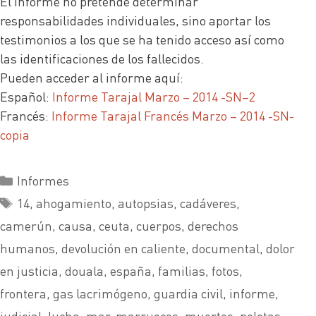
El informe no pretende determinar
responsabilidades individuales, sino aportar los
testimonios a los que se ha tenido acceso así como
las identificaciones de los fallecidos.
Pueden acceder al informe aquí:
Español:
Informe Tarajal Marzo – 2014 -SN–2
Francés:
Informe Tarajal Francés Marzo – 2014 -SN-
copia
Informes
14
,
ahogamiento
,
autopsias
,
cadáveres
,
camerún
,
causa
,
ceuta
,
cuerpos
,
derechos
humanos
,
devolución en caliente
,
documental
,
dolor
en justicia
,
douala
,
españa
,
familias
,
fotos
,
frontera
,
gas lacrimógeno
,
guardia civil
,
informe
,
judicial
,
lucha
,
mar
,
marruecos
,
muertes
,
pelotas