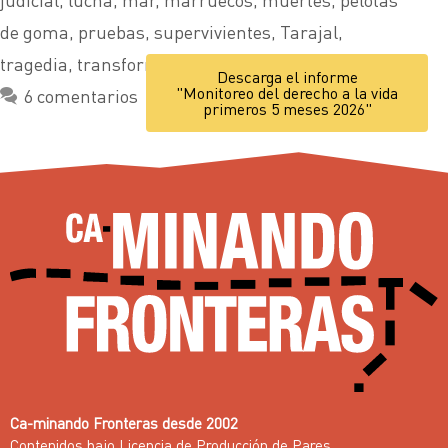
de goma
,
pruebas
,
supervivientes
,
Tarajal
,
tragedia
,
transformar
,
valla
,
víctimas
Descarga el informe
"Monitoreo del derecho a la vida
6 comentarios
primeros 5 meses 2026"
Ca-minando Fronteras desde 2002
Contenidos bajo
Licencia de Producción de Pares